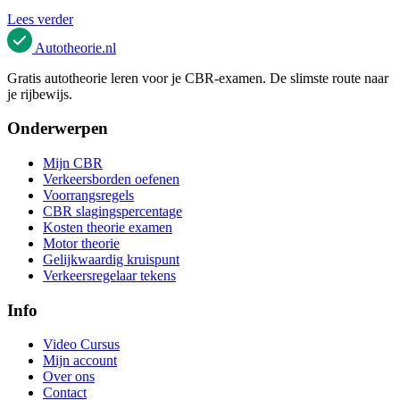
Lees verder
Autotheorie
.nl
Gratis autotheorie leren voor je CBR-examen. De slimste route naar
je rijbewijs.
Onderwerpen
Mijn CBR
Verkeersborden oefenen
Voorrangsregels
CBR slagingspercentage
Kosten theorie examen
Motor theorie
Gelijkwaardig kruispunt
Verkeersregelaar tekens
Info
Video Cursus
Mijn account
Over ons
Contact