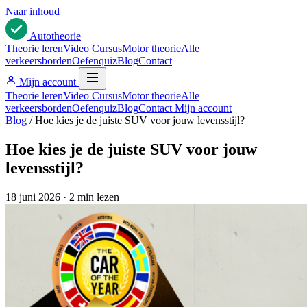
Naar inhoud
Auto
theorie
Theorie leren
Video Cursus
Motor theorie
Alle
verkeersborden
Oefenquiz
Blog
Contact
Mijn account
Theorie leren
Video Cursus
Motor theorie
Alle
verkeersborden
Oefenquiz
Blog
Contact
Mijn account
Blog
/
Hoe kies je de juiste SUV voor jouw levensstijl?
Hoe kies je de juiste SUV voor jouw
levensstijl?
18 juni 2026
·
2 min lezen