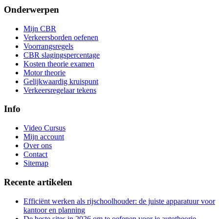
Onderwerpen
Mijn CBR
Verkeersborden oefenen
Voorrangsregels
CBR slagingspercentage
Kosten theorie examen
Motor theorie
Gelijkwaardig kruispunt
Verkeersregelaar tekens
Info
Video Cursus
Mijn account
Over ons
Contact
Sitemap
Recente artikelen
Efficiënt werken als rijschoolhouder: de juiste apparatuur voor
kantoor en planning
De beste sites in 2026 om te oefenen voor je autotheorie