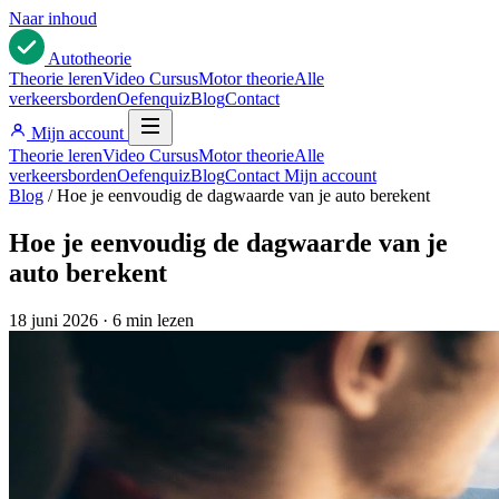
Naar inhoud
Auto
theorie
Theorie leren
Video Cursus
Motor theorie
Alle
verkeersborden
Oefenquiz
Blog
Contact
Mijn account
Theorie leren
Video Cursus
Motor theorie
Alle
verkeersborden
Oefenquiz
Blog
Contact
Mijn account
Blog
/
Hoe je eenvoudig de dagwaarde van je auto berekent
Hoe je eenvoudig de dagwaarde van je
auto berekent
18 juni 2026
·
6 min lezen