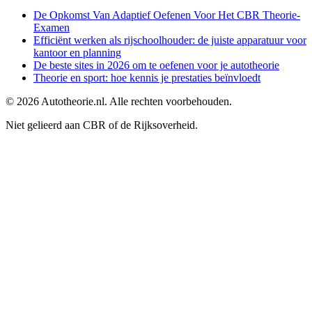
De Opkomst Van Adaptief Oefenen Voor Het CBR Theorie-
Examen
Efficiënt werken als rijschoolhouder: de juiste apparatuur voor
kantoor en planning
De beste sites in 2026 om te oefenen voor je autotheorie
Theorie en sport: hoe kennis je prestaties beïnvloedt
©
2026
Autotheorie.nl. Alle rechten voorbehouden.
Niet gelieerd aan CBR of de Rijksoverheid.