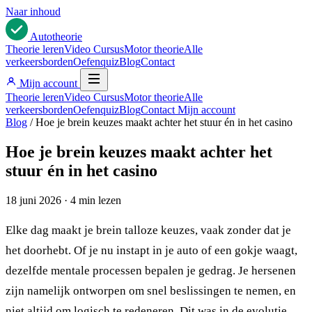
Naar inhoud
Auto
theorie
Theorie leren
Video Cursus
Motor theorie
Alle
verkeersborden
Oefenquiz
Blog
Contact
Mijn account
Theorie leren
Video Cursus
Motor theorie
Alle
verkeersborden
Oefenquiz
Blog
Contact
Mijn account
Blog
/
Hoe je brein keuzes maakt achter het stuur én in het casino
Hoe je brein keuzes maakt achter het
stuur én in het casino
18 juni 2026
·
4 min lezen
Elke dag maakt je brein talloze keuzes, vaak zonder dat je
het doorhebt. Of je nu instapt in je auto of een gokje waagt,
dezelfde mentale processen bepalen je gedrag. Je hersenen
zijn namelijk ontworpen om snel beslissingen te nemen, en
niet altijd om logisch te redeneren. Dit was in de evolutie