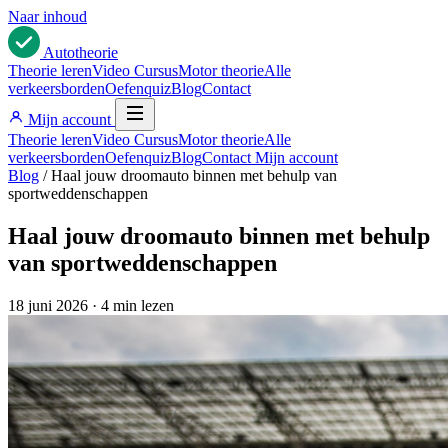
Naar inhoud
Auto
theorie
Theorie leren
Video Cursus
Motor theorie
Alle
verkeersborden
Oefenquiz
Blog
Contact
Mijn account
Theorie leren
Video Cursus
Motor theorie
Alle
verkeersborden
Oefenquiz
Blog
Contact
Mijn account
Blog
/
Haal jouw droomauto binnen met behulp van
sportweddenschappen
Haal jouw droomauto binnen met behulp
van sportweddenschappen
18 juni 2026
·
4 min lezen