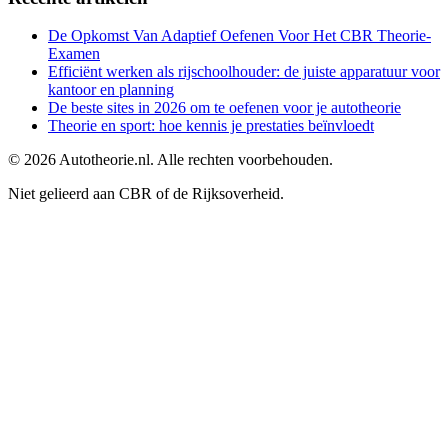
De Opkomst Van Adaptief Oefenen Voor Het CBR Theorie-
Examen
Efficiënt werken als rijschoolhouder: de juiste apparatuur voor
kantoor en planning
De beste sites in 2026 om te oefenen voor je autotheorie
Theorie en sport: hoe kennis je prestaties beïnvloedt
©
2026
Autotheorie.nl. Alle rechten voorbehouden.
Niet gelieerd aan CBR of de Rijksoverheid.