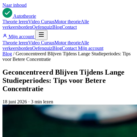
Naar inhoud
Auto
theorie
Theorie leren
Video Cursus
Motor theorie
Alle
verkeersborden
Oefenquiz
Blog
Contact
Mijn account
Theorie leren
Video Cursus
Motor theorie
Alle
verkeersborden
Oefenquiz
Blog
Contact
Mijn account
Blog
/
Geconcentreerd Blijven Tijdens Lange Studieperiodes: Tips
voor Betere Concentratie
Geconcentreerd Blijven Tijdens Lange
Studieperiodes: Tips voor Betere
Concentratie
18 juni 2026
·
3 min lezen