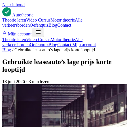
Naar inhoud
Auto
theorie
Theorie leren
Video Cursus
Motor theorie
Alle
verkeersborden
Oefenquiz
Blog
Contact
Mijn account
Theorie leren
Video Cursus
Motor theorie
Alle
verkeersborden
Oefenquiz
Blog
Contact
Mijn account
Blog
/
Gebruikte leaseauto’s lage prijs korte looptijd
Gebruikte leaseauto’s lage prijs korte
looptijd
18 juni 2026
·
3 min lezen