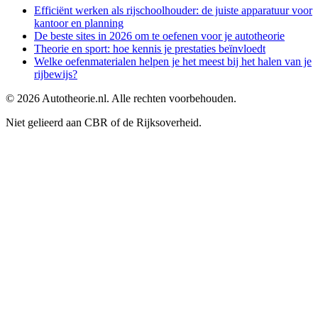
Efficiënt werken als rijschoolhouder: de juiste apparatuur voor
kantoor en planning
De beste sites in 2026 om te oefenen voor je autotheorie
Theorie en sport: hoe kennis je prestaties beïnvloedt
Welke oefenmaterialen helpen je het meest bij het halen van je
rijbewijs?
©
2026
Autotheorie.nl. Alle rechten voorbehouden.
Niet gelieerd aan CBR of de Rijksoverheid.