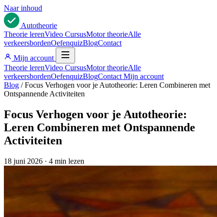
Naar inhoud
Auto
theorie
Theorie leren
Video Cursus
Motor theorie
Alle
verkeersborden
Oefenquiz
Blog
Contact
Mijn account
Theorie leren
Video Cursus
Motor theorie
Alle
verkeersborden
Oefenquiz
Blog
Contact
Mijn account
Blog
/
Focus Verhogen voor je Autotheorie: Leren Combineren met
Ontspannende Activiteiten
Focus Verhogen voor je Autotheorie:
Leren Combineren met Ontspannende
Activiteiten
18 juni 2026
·
4 min lezen