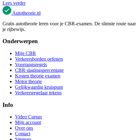
Lees verder
Autotheorie
.nl
Gratis autotheorie leren voor je CBR-examen. De slimste route naar
je rijbewijs.
Onderwerpen
Mijn CBR
Verkeersborden oefenen
Voorrangsregels
CBR slagingspercentage
Kosten theorie examen
Motor theorie
Gelijkwaardig kruispunt
Verkeersregelaar tekens
Info
Video Cursus
Mijn account
Over ons
Contact
Sitemap