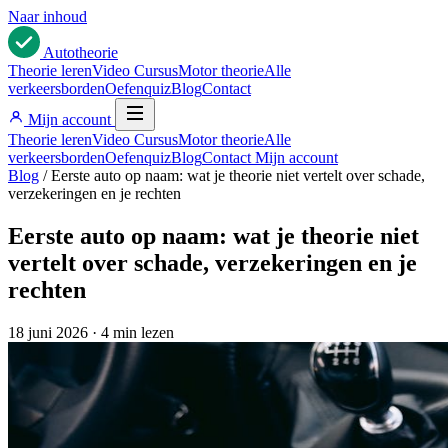
Naar inhoud
Auto
theorie
Theorie leren
Video Cursus
Motor theorie
Alle
verkeersborden
Oefenquiz
Blog
Contact
Mijn account
Theorie leren
Video Cursus
Motor theorie
Alle
verkeersborden
Oefenquiz
Blog
Contact
Mijn account
Blog
/
Eerste auto op naam: wat je theorie niet vertelt over schade,
verzekeringen en je rechten
Eerste auto op naam: wat je theorie niet
vertelt over schade, verzekeringen en je
rechten
18 juni 2026
·
4 min lezen