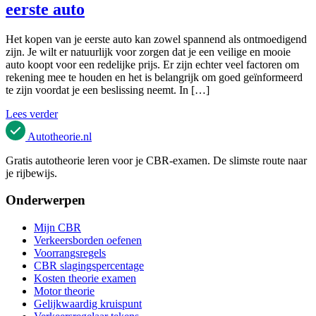
eerste auto
Het kopen van je eerste auto kan zowel spannend als ontmoedigend
zijn. Je wilt er natuurlijk voor zorgen dat je een veilige en mooie
auto koopt voor een redelijke prijs. Er zijn echter veel factoren om
rekening mee te houden en het is belangrijk om goed geïnformeerd
te zijn voordat je een beslissing neemt. In […]
Lees verder
Autotheorie
.nl
Gratis autotheorie leren voor je CBR-examen. De slimste route naar
je rijbewijs.
Onderwerpen
Mijn CBR
Verkeersborden oefenen
Voorrangsregels
CBR slagingspercentage
Kosten theorie examen
Motor theorie
Gelijkwaardig kruispunt