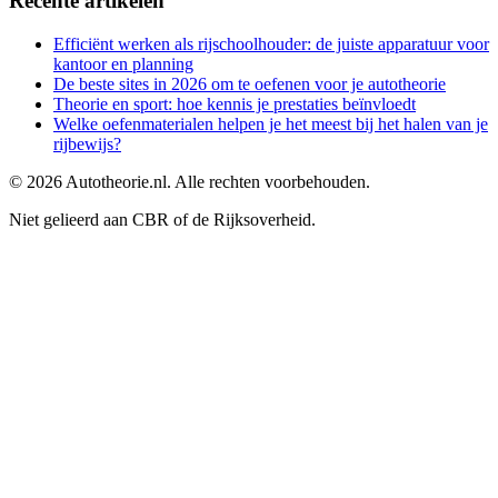
Recente artikelen
Efficiënt werken als rijschoolhouder: de juiste apparatuur voor
kantoor en planning
De beste sites in 2026 om te oefenen voor je autotheorie
Theorie en sport: hoe kennis je prestaties beïnvloedt
Welke oefenmaterialen helpen je het meest bij het halen van je
rijbewijs?
©
2026
Autotheorie.nl. Alle rechten voorbehouden.
Niet gelieerd aan CBR of de Rijksoverheid.