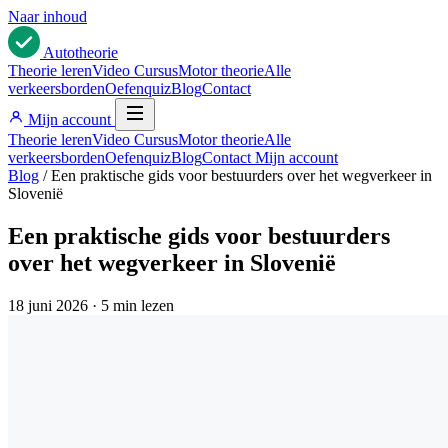
Naar inhoud
Auto
theorie
Theorie leren
Video Cursus
Motor theorie
Alle
verkeersborden
Oefenquiz
Blog
Contact
Mijn account
Theorie leren
Video Cursus
Motor theorie
Alle
verkeersborden
Oefenquiz
Blog
Contact
Mijn account
Blog
/
Een praktische gids voor bestuurders over het wegverkeer in
Slovenië
Een praktische gids voor bestuurders
over het wegverkeer in Slovenië
18 juni 2026
·
5 min lezen