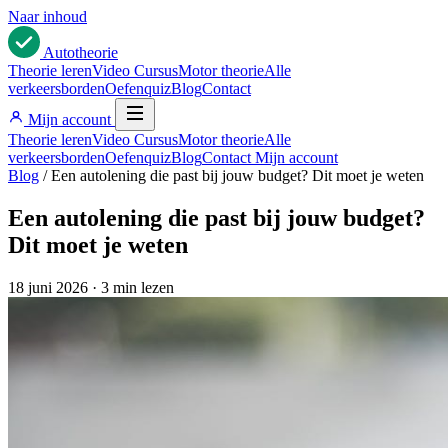
Naar inhoud
Auto
theorie
Theorie leren
Video Cursus
Motor theorie
Alle
verkeersborden
Oefenquiz
Blog
Contact
Mijn account
Theorie leren
Video Cursus
Motor theorie
Alle
verkeersborden
Oefenquiz
Blog
Contact
Mijn account
Blog
/
Een autolening die past bij jouw budget? Dit moet je weten
Een autolening die past bij jouw budget?
Dit moet je weten
18 juni 2026
·
3 min lezen