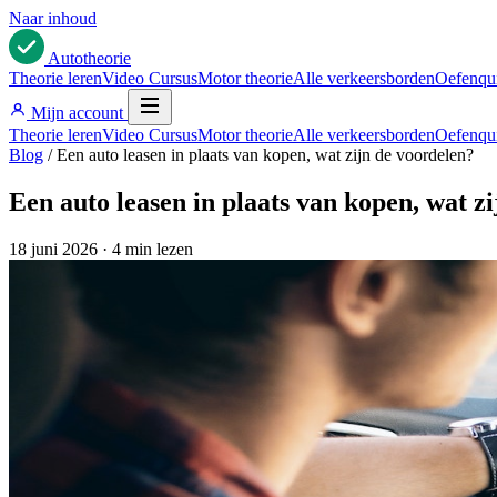
Naar inhoud
Auto
theorie
Theorie leren
Video Cursus
Motor theorie
Alle verkeersborden
Oefenqu
Mijn account
Theorie leren
Video Cursus
Motor theorie
Alle verkeersborden
Oefenqu
Blog
/
Een auto leasen in plaats van kopen, wat zijn de voordelen?
Een auto leasen in plaats van kopen, wat z
18 juni 2026
·
4 min lezen