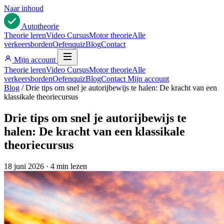
Naar inhoud
Auto
theorie
Theorie leren
Video Cursus
Motor theorie
Alle
verkeersborden
Oefenquiz
Blog
Contact
Mijn account
Theorie leren
Video Cursus
Motor theorie
Alle
verkeersborden
Oefenquiz
Blog
Contact
Mijn account
Blog
/
Drie tips om snel je autorijbewijs te halen: De kracht van een
klassikale theoriecursus
Drie tips om snel je autorijbewijs te
halen: De kracht van een klassikale
theoriecursus
18 juni 2026
·
4 min lezen