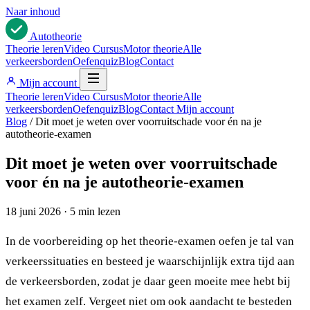
Naar inhoud
Auto
theorie
Theorie leren
Video Cursus
Motor theorie
Alle
verkeersborden
Oefenquiz
Blog
Contact
Mijn account
Theorie leren
Video Cursus
Motor theorie
Alle
verkeersborden
Oefenquiz
Blog
Contact
Mijn account
Blog
/
Dit moet je weten over voorruitschade voor én na je
autotheorie-examen
Dit moet je weten over voorruitschade
voor én na je autotheorie-examen
18 juni 2026
·
5 min lezen
In de voorbereiding op het theorie-examen oefen je tal van
verkeerssituaties en besteed je waarschijnlijk extra tijd aan
de verkeersborden, zodat je daar geen moeite mee hebt bij
het examen zelf. Vergeet niet om ook aandacht te besteden