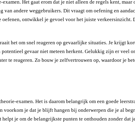
-examen. Het gaat erom dat je niet alleen de regels kent, maar oo
ag van andere weggebruikers. Dit vraagt om oefening en aandac
te oefenen, ontwikkel je gevoel voor het juiste verkeersinzicht. 
it het om snel reageren op gevaarlijke situaties. Je krijgt kort
van potentieel gevaar niet meteen herkent. Gelukkig zijn er veel
ater te reageren. Zo bouw je zelfvertrouwen op, waardoor je be
otheorie-examen. Het is daarom belangrijk om een goede leerstra
n voorkom je dat je blijft hangen bij onderwerpen die je al begr
it helpt je om de belangrijkste punten te onthouden zonder dat je 