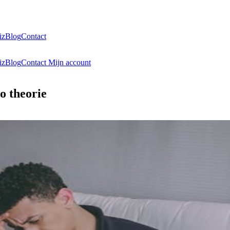
iz
Blog
Contact
iz
Blog
Contact
Mijn account
to theorie