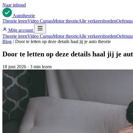
Naar inhoud
Auto
theorie
Theorie leren
Video Cursus
Motor theorie
Alle verkeersborden
Oefenqu
Mijn account
Theorie leren
Video Cursus
Motor theorie
Alle verkeersborden
Oefenqu
Blog
/
Door te letten op deze details haal jij je auto theorie
Door te letten op deze details haal jij je au
18 juni 2026
·
3 min lezen