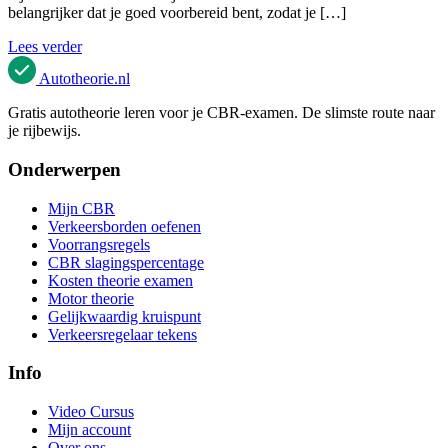
belangrijker dat je goed voorbereid bent, zodat je […]
Lees verder
Autotheorie
.nl
Gratis autotheorie leren voor je CBR-examen. De slimste route naar
je rijbewijs.
Onderwerpen
Mijn CBR
Verkeersborden oefenen
Voorrangsregels
CBR slagingspercentage
Kosten theorie examen
Motor theorie
Gelijkwaardig kruispunt
Verkeersregelaar tekens
Info
Video Cursus
Mijn account
Over ons