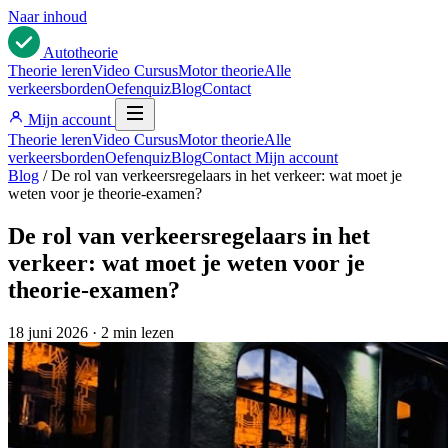
Naar inhoud
Auto
theorie
Theorie leren
Video Cursus
Motor theorie
Alle
verkeersborden
Oefenquiz
Blog
Contact
Mijn account
Theorie leren
Video Cursus
Motor theorie
Alle
verkeersborden
Oefenquiz
Blog
Contact
Mijn account
Blog
/
De rol van verkeersregelaars in het verkeer: wat moet je
weten voor je theorie-examen?
De rol van verkeersregelaars in het
verkeer: wat moet je weten voor je
theorie-examen?
18 juni 2026
·
2 min lezen