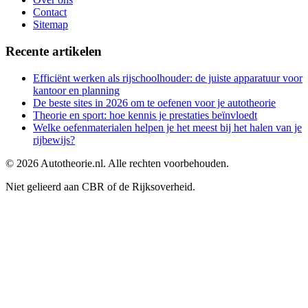
Contact
Sitemap
Recente artikelen
Efficiënt werken als rijschoolhouder: de juiste apparatuur voor
kantoor en planning
De beste sites in 2026 om te oefenen voor je autotheorie
Theorie en sport: hoe kennis je prestaties beïnvloedt
Welke oefenmaterialen helpen je het meest bij het halen van je
rijbewijs?
©
2026
Autotheorie.nl. Alle rechten voorbehouden.
Niet gelieerd aan CBR of de Rijksoverheid.