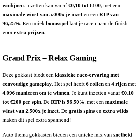
winlijnen
. Inzetten kan vanaf
€0,10 tot €100
, met een
maximale winst van 5.000x je inzet
en een
RTP van
96,25%
. Een uniek
bonusspel
laat je racen naar de finish
voor
extra prijzen
.
Grand Prix – Relax Gaming
Deze gokkast biedt een
klassieke race-ervaring met
eenvoudige gameplay
. Het spel heeft
6 rollen
en
4 rijen
met
4.096 manieren om te winnen
. Je kunt inzetten vanaf
€0,10
tot €200 per spin
. De
RTP is 96,50%
, met een
maximale
winst van 2.500x je inzet
. De
gratis spins
en
extra wilds
maken dit spel extra spannend!
Auto thema gokkasten bieden een unieke mix van
snelheid