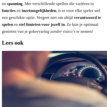
en
spanning
. Met verschillende spellen die variëren in
functies
en
inzetmogelijkheden
, is er voor elke speler wel
een geschikte optie. Vergeet niet om altijd
verantwoord te
spelen
en
stel limieten voor jezelf in
. Zo kun je optimaal
genieten van je gokervaring
zonder
risico’s te nemen!
Lees ook