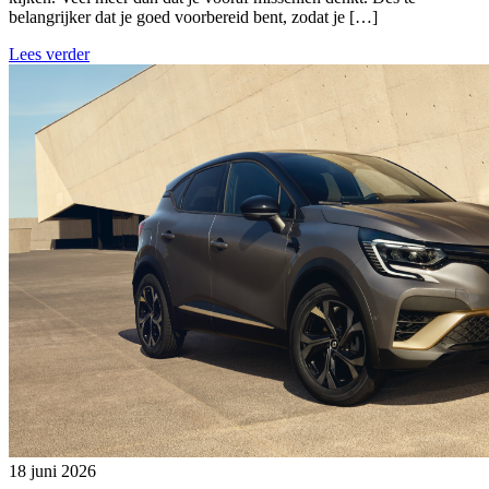
belangrijker dat je goed voorbereid bent, zodat je […]
Lees verder
18 juni 2026