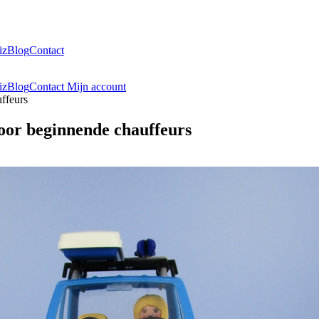
iz
Blog
Contact
iz
Blog
Contact
Mijn account
uffeurs
voor beginnende chauffeurs