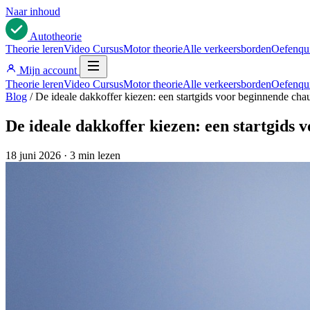
Naar inhoud
Auto
theorie
Theorie leren
Video Cursus
Motor theorie
Alle verkeersborden
Oefenqu
Mijn account
Theorie leren
Video Cursus
Motor theorie
Alle verkeersborden
Oefenqu
Blog
/
De ideale dakkoffer kiezen: een startgids voor beginnende cha
De ideale dakkoffer kiezen: een startgids 
18 juni 2026
·
3 min lezen