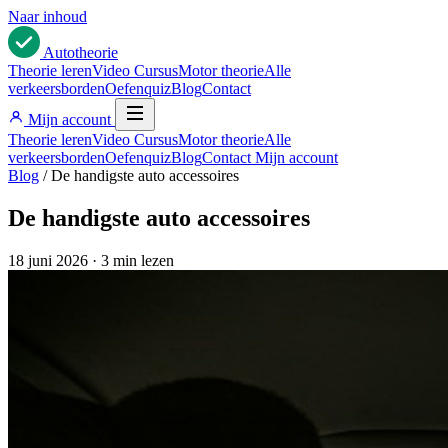
Naar inhoud
Auto
theorie
Theorie leren
Video Cursus
Motor theorie
Alle
verkeersborden
Oefenquiz
Blog
Contact
Mijn account
Theorie leren
Video Cursus
Motor theorie
Alle
verkeersborden
Oefenquiz
Blog
Contact
Mijn account
Blog
/
De handigste auto accessoires
De handigste auto accessoires
18 juni 2026
·
3 min lezen