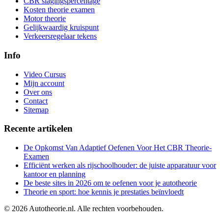
CBR slagingspercentage
Kosten theorie examen
Motor theorie
Gelijkwaardig kruispunt
Verkeersregelaar tekens
Info
Video Cursus
Mijn account
Over ons
Contact
Sitemap
Recente artikelen
De Opkomst Van Adaptief Oefenen Voor Het CBR Theorie-
Examen
Efficiënt werken als rijschoolhouder: de juiste apparatuur voor
kantoor en planning
De beste sites in 2026 om te oefenen voor je autotheorie
Theorie en sport: hoe kennis je prestaties beïnvloedt
©
2026
Autotheorie.nl. Alle rechten voorbehouden.