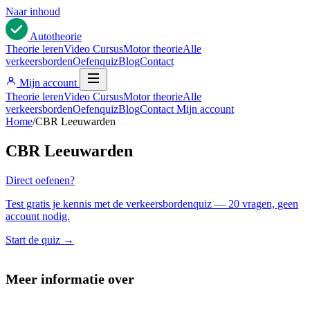
Naar inhoud
Auto
theorie
Theorie leren
Video Cursus
Motor theorie
Alle
verkeersborden
Oefenquiz
Blog
Contact
Mijn account
Theorie leren
Video Cursus
Motor theorie
Alle
verkeersborden
Oefenquiz
Blog
Contact
Mijn account
Home
/
CBR Leeuwarden
CBR Leeuwarden
Direct oefenen?
Test gratis je kennis met de verkeersbordenquiz — 20 vragen, geen
account nodig.
Start de quiz →
Meer informatie over