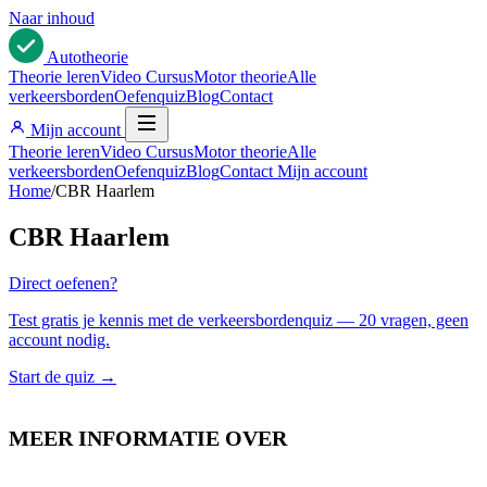
Naar inhoud
Auto
theorie
Theorie leren
Video Cursus
Motor theorie
Alle
verkeersborden
Oefenquiz
Blog
Contact
Mijn account
Theorie leren
Video Cursus
Motor theorie
Alle
verkeersborden
Oefenquiz
Blog
Contact
Mijn account
Home
/
CBR Haarlem
CBR Haarlem
Direct oefenen?
Test gratis je kennis met de verkeersbordenquiz — 20 vragen, geen
account nodig.
Start de quiz →
MEER INFORMATIE OVER