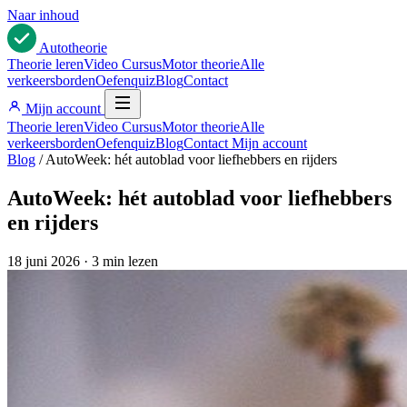
Naar inhoud
Auto
theorie
Theorie leren
Video Cursus
Motor theorie
Alle
verkeersborden
Oefenquiz
Blog
Contact
Mijn account
Theorie leren
Video Cursus
Motor theorie
Alle
verkeersborden
Oefenquiz
Blog
Contact
Mijn account
Blog
/
AutoWeek: hét autoblad voor liefhebbers en rijders
AutoWeek: hét autoblad voor liefhebbers
en rijders
18 juni 2026
·
3 min lezen