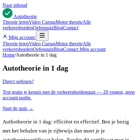
Naar inhoud
Auto
theorie
Theorie leren
Video Cursus
Motor theorie
Alle
verkeersborden
Oefenquiz
Blog
Contact
Mijn account
Theorie leren
Video Cursus
Motor theorie
Alle
verkeersborden
Oefenquiz
Blog
Contact
Mijn account
Home
/
Autotheorie in 1 dag
Autotheorie in 1 dag
Direct oefenen?
Test gratis je kennis met de verkeersbordenquiz — 20 vragen, geen
account nodig.
Start de quiz →
Authotheorie in 1 dag: efficiënt en effectief. Ben je bezig
met het behalen van je rijbewijs dan moet je je
autotheoriecertificaat halen. Zonder dit certificaat mag je