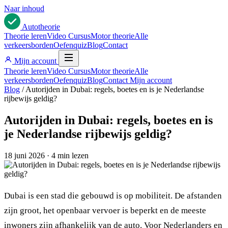
Naar inhoud
Auto
theorie
Theorie leren
Video Cursus
Motor theorie
Alle
verkeersborden
Oefenquiz
Blog
Contact
Mijn account
Theorie leren
Video Cursus
Motor theorie
Alle
verkeersborden
Oefenquiz
Blog
Contact
Mijn account
Blog
/
Autorijden in Dubai: regels, boetes en is je Nederlandse
rijbewijs geldig?
Autorijden in Dubai: regels, boetes en is
je Nederlandse rijbewijs geldig?
18 juni 2026
·
4 min lezen
Dubai is een stad die gebouwd is op mobiliteit. De afstanden
zijn groot, het openbaar vervoer is beperkt en de meeste
inwoners zijn afhankelijk van de auto. Voor Nederlanders en