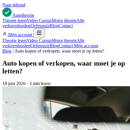
Naar inhoud
Auto
theorie
Theorie leren
Video Cursus
Motor theorie
Alle
verkeersborden
Oefenquiz
Blog
Contact
Mijn account
Theorie leren
Video Cursus
Motor theorie
Alle
verkeersborden
Oefenquiz
Blog
Contact
Mijn account
Blog
/
Auto kopen of verkopen, waar moet je op letten?
Auto kopen of verkopen, waar moet je op
letten?
18 juni 2026
·
3 min lezen