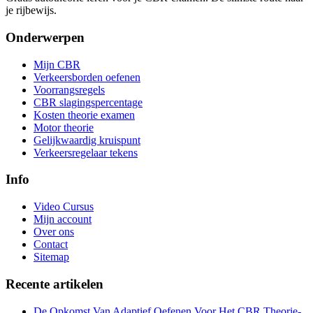
je rijbewijs.
Onderwerpen
Mijn CBR
Verkeersborden oefenen
Voorrangsregels
CBR slagingspercentage
Kosten theorie examen
Motor theorie
Gelijkwaardig kruispunt
Verkeersregelaar tekens
Info
Video Cursus
Mijn account
Over ons
Contact
Sitemap
Recente artikelen
De Opkomst Van Adaptief Oefenen Voor Het CBR Theorie-