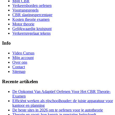
Mijn CBR
Verkeersborden oefenen
Voorrangsregels
CBR slagingspercentage
Kosten theorie examen
Motor theorie
Gelijkwaardig kruispunt
Verkeersregelaar tekens
Info
Video Cursus
Mijn account
Over ons
Contact
Sitemap
Recente artikelen
De Opkomst Van Adaptief Oefenen Voor Het CBR Theorie-
Examen
Efficiënt werken als rijschoolhouder: de juiste apparatuur voor
kantoor en planning
De beste sites in 2026 om te oefenen voor je autotheorie
Theorie en sport: hoe kennis je prestaties beïnvloedt