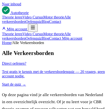
Naar inhoud
Auto
theorie
Theorie leren
Video Cursus
Motor theorie
Alle
verkeersborden
Oefenquiz
Blog
Contact
Mijn account
Theorie leren
Video Cursus
Motor theorie
Alle
verkeersborden
Oefenquiz
Blog
Contact
Mijn account
Home
/
Alle Verkeersborden
Alle Verkeersborden
Direct oefenen?
Test gratis je kennis met de verkeersbordenquiz — 20 vragen, geen
account nodig.
Start de quiz →
Op deze pagina vind je alle verkeersborden van Nederland
in een overzichtelijk overzicht. Of je nu leert voor je CBR
theorie-examen of gewoon wilt weten wat een bepaald bord