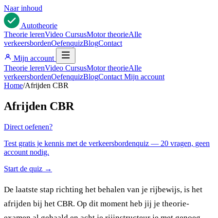
Naar inhoud
Auto
theorie
Theorie leren
Video Cursus
Motor theorie
Alle
verkeersborden
Oefenquiz
Blog
Contact
Mijn account
Theorie leren
Video Cursus
Motor theorie
Alle
verkeersborden
Oefenquiz
Blog
Contact
Mijn account
Home
/
Afrijden CBR
Afrijden CBR
Direct oefenen?
Test gratis je kennis met de verkeersbordenquiz — 20 vragen, geen
account nodig.
Start de quiz →
De laatste stap richting het behalen van je rijbewijs, is het
afrijden bij het CBR. Op dit moment heb jij je theorie-
examen al gehaald en acht je rijinstructeur je met genoeg