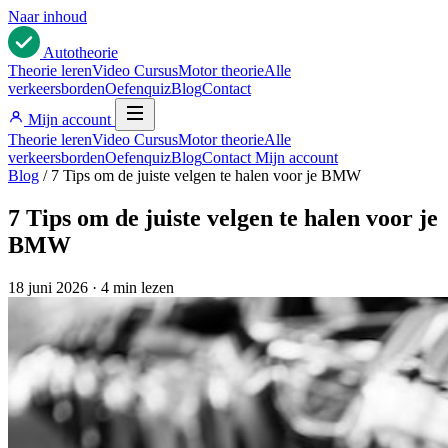
Naar inhoud
Auto
theorie
Theorie leren
Video Cursus
Motor theorie
Alle
verkeersborden
Oefenquiz
Blog
Contact
Mijn account
Theorie leren
Video Cursus
Motor theorie
Alle
verkeersborden
Oefenquiz
Blog
Contact
Mijn account
Blog
/
7 Tips om de juiste velgen te halen voor je BMW
7 Tips om de juiste velgen te halen voor je
BMW
18 juni 2026
·
4 min lezen