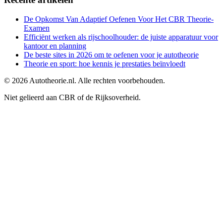
De Opkomst Van Adaptief Oefenen Voor Het CBR Theorie-
Examen
Efficiënt werken als rijschoolhouder: de juiste apparatuur voor
kantoor en planning
De beste sites in 2026 om te oefenen voor je autotheorie
Theorie en sport: hoe kennis je prestaties beïnvloedt
©
2026
Autotheorie.nl. Alle rechten voorbehouden.
Niet gelieerd aan CBR of de Rijksoverheid.