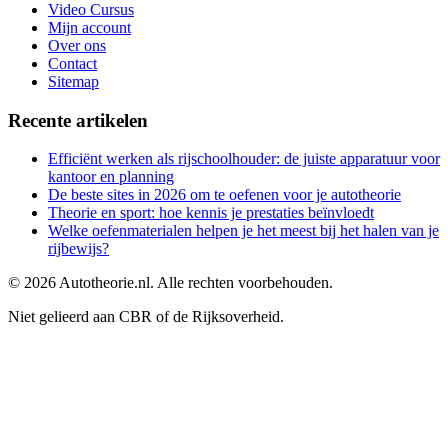
Video Cursus
Mijn account
Over ons
Contact
Sitemap
Recente artikelen
Efficiënt werken als rijschoolhouder: de juiste apparatuur voor
kantoor en planning
De beste sites in 2026 om te oefenen voor je autotheorie
Theorie en sport: hoe kennis je prestaties beïnvloedt
Welke oefenmaterialen helpen je het meest bij het halen van je
rijbewijs?
©
2026
Autotheorie.nl. Alle rechten voorbehouden.
Niet gelieerd aan CBR of de Rijksoverheid.