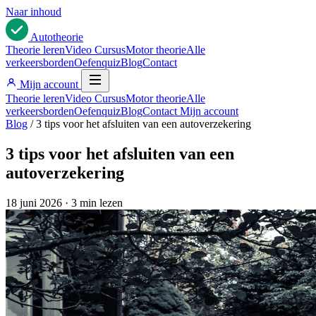
Naar inhoud
Auto
theorie
Theorie leren
Video Cursus
Motor theorie
Alle
verkeersborden
Oefenquiz
Blog
Contact
Mijn account
Theorie leren
Video Cursus
Motor theorie
Alle
verkeersborden
Oefenquiz
Blog
Contact
Mijn account
Blog
/
3 tips voor het afsluiten van een autoverzekering
3 tips voor het afsluiten van een
autoverzekering
18 juni 2026
·
3 min lezen